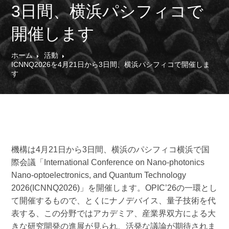
3日間、横浜パシフィコで
開催します
ホーム
活動
ICNNQ2026を4月21日から3日間、横浜パシフィコで開催しま
す
機構は4月21日から3日間、横浜のパシフィコ横浜で国
際会議「International Conference on Nano-photonics
Nano-optoelectronics, and Quantum Technology
2026(ICNNQ2026)」を開催します。OPIC’26の一環とし
て開催するもので、とくにナノデバイス、量子技術を代
表する、この分野ではアカデミア、産業界双方による大
きな研究開発の進展が見られ、活発な議論が期待されま