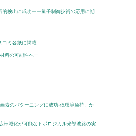
気的検出に成功ーー量子制御技術の応用に期
スコミ各紙に掲載
学材料の可能性へー
B画素のパターニングに成功-低環境負荷、か
の広帯域化が可能なトポロジカル光導波路の実