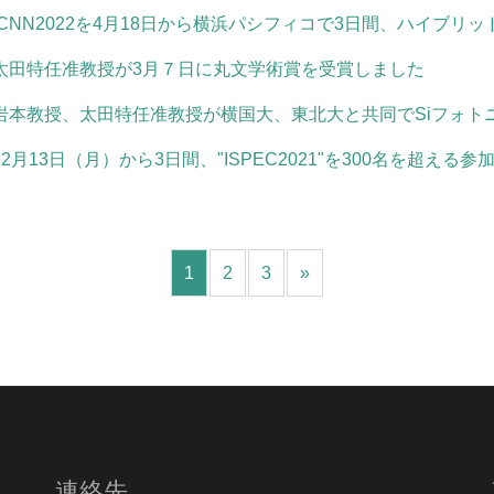
ICNN2022を4月18日から横浜パシフィコで3日間、ハイブリ
太田特任准教授が3月７日に丸文学術賞を受賞しました
岩本教授、太田特任准教授が横国大、東北大と共同でSiフォト
12月13日（月）から3日間、"ISPEC2021"を300名を超え
1
2
3
»
連絡先