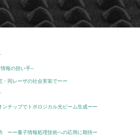
す
情報の担い手--
究・同レーザの社会実装でーー
す
オンチップでトポロジカル光ビーム生成ーー
功 ーー量子情報処理技術への応用に期待ー