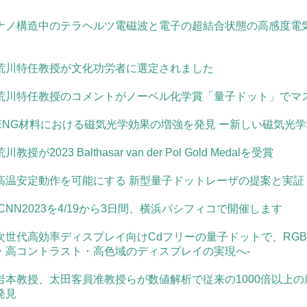
ナノ構造中のテラヘルツ電磁波と電子の超結合状態の高感度電
荒川特任教授が文化功労者に選定されました
荒川特任教授のコメントがノーベル化学賞「量子ドット」でマ
ENG材料における磁気光学効果の増強を発見 ー新しい磁気光
荒川教授が2023 Balthasar van der Pol Gold Medalを受賞
高温安定動作を可能にする 新型量子ドットレーザの提案と実証
ICNN2023を4/19から3日間、横浜パシフィコで開催します
次世代高効率ディスプレイ向けCdフリーの量子ドットで、RG
・高コントラスト・高色域のディスプレイの実現へ-
岩本教授、太田客員准教授らが数値解析で従来の1000倍以上
発見