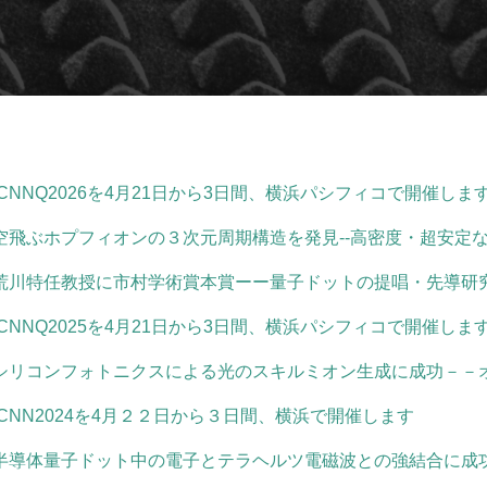
ICNNQ2026を4月21日から3日間、横浜パシフィコで開催しま
空飛ぶホプフィオンの３次元周期構造を発見--高密度・超安定な
荒川特任教授に市村学術賞本賞ーー量子ドットの提唱・先導研
ICNNQ2025を4月21日から3日間、横浜パシフィコで開催しま
シリコンフォトニクスによる光のスキルミオン生成に成功－－
ICNN2024を4月２２日から３日間、横浜で開催します
半導体量子ドット中の電子とテラヘルツ電磁波との強結合に成